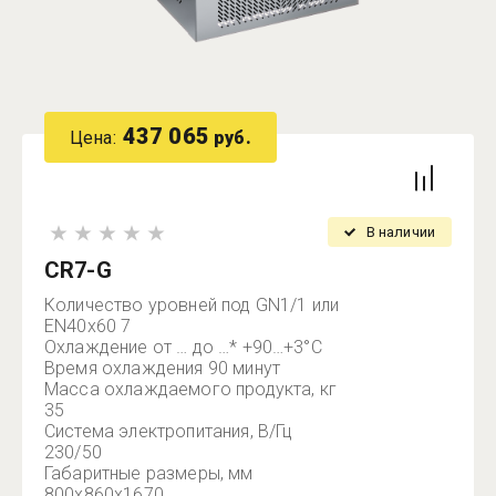
437 065
Цена:
руб.
В наличии
CR7-G
Количество уровней под GN1/1 или
EN40x60 7
Охлаждение от … до …* +90…+3°C
Время охлаждения 90 минут
Масса охлаждаемого продукта, кг
35
Система электропитания, В/Гц
230/50
Габаритные размеры, мм
800х860х1670