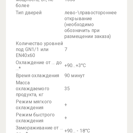
более
Тип дверей
лево-\правостороннее
открывание
(необходимо
обозначить при
размещении заказа)
Количество уровней
под GN1/1 или
7
EN40x60
Охлаждение от … до
+90…+3°C
…*
Время охлаждения
90 минут
Масса
охлаждаемого
35
продукта, кг
Режим мягкого
+
охлаждения
Режим быстрого
+
охлаждения
Замораживание от …
+90... - 18°С