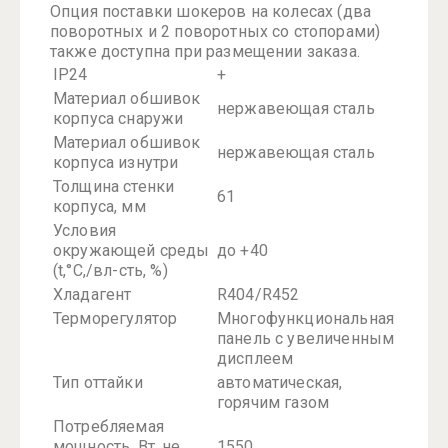
Опция поставки шокеров на колесах (два
поворотных и 2 поворотных со стопорами)
также доступна при размещении заказа.
IP24
+
Материал обшивок
нержавеющая сталь
корпуса снаружи
Материал обшивок
нержавеющая сталь
корпуса изнутри
Толщина стенки
61
корпуса, мм
Условия
окружающей среды
до +40
(t,°C,/вл-сть, %)
Хладагент
R404/R452
Терморегулятор
Многофункциональная
панель с увеличенным
дисплеем
Тип оттайки
автоматическая,
горячим газом
Потребляемая
мощность, Вт, не
1550